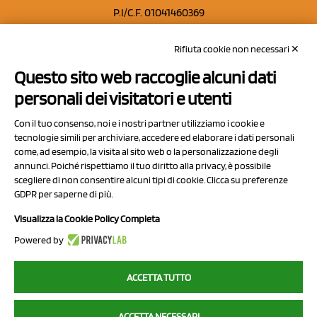
P.I/C.F. 01041460369
REA: MO 208553
Rifiuta cookie non necessari ✕
Capitale sociale Euro 50.000,00 i.v.
Questo sito web raccoglie alcuni dati
Contatti
personali dei visitatori e utenti
Sitemap
Con il tuo consenso, noi e i nostri partner utilizziamo i cookie e
Privacy Policy
tecnologie simili per archiviare, accedere ed elaborare i dati personali
Cookie Policy
come, ad esempio, la visita al sito web o la personalizzazione degli
annunci. Poiché rispettiamo il tuo diritto alla privacy, è possibile
Chi Siamo
scegliere di non consentire alcuni tipi di cookie. Clicca su preferenze
GDPR per saperne di più.
Visualizza la Cookie Policy Completa
Powered by
2023 NCX Drahorad srl - All rights reserved
ACCETTA TUTTO
myfruit.it è parte del network di
NCX DRAHORAD
ACCETTA NECESSARI