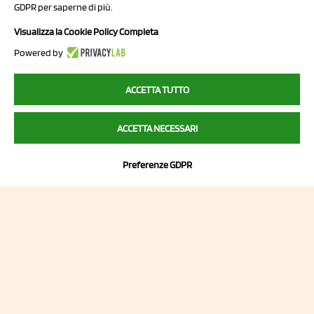
NCX Drahorad srl
GDPR per saperne di più.
Via Prov.le Sassuolo Vignola 315/1
Visualizza la Cookie Policy Completa
41057 Spilamberto (MO)
Powered by
Italy
ACCETTA TUTTO
P.I/C.F. 01041460369
ACCETTA NECESSARI
REA: MO 208553
Capitale sociale Euro 50.000,00 i.v.
Preferenze GDPR
Contatti
Sitemap
Privacy Policy
Cookie Policy
Chi Siamo