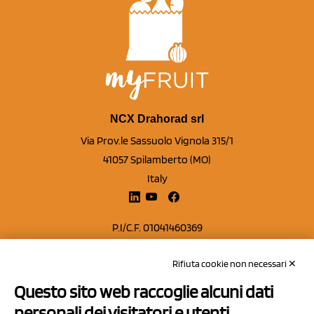
NCX Drahorad srl
Via Prov.le Sassuolo Vignola 315/1
41057 Spilamberto (MO)
Italy
P.I/C.F. 01041460369
REA: MO 208553
Rifiuta cookie non necessari ✕
Capitale sociale Euro 50.000,00 i.v.
Questo sito web raccoglie alcuni dati
Contatti
personali dei visitatori e utenti