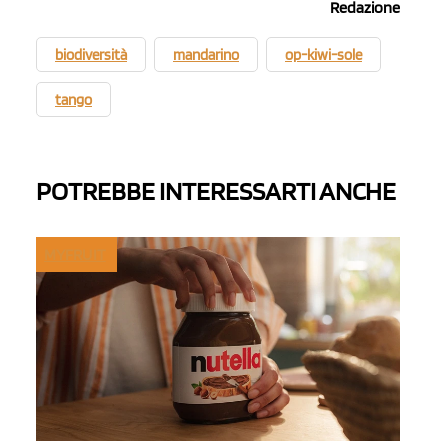
Redazione
biodiversità
mandarino
op-kiwi-sole
tango
POTREBBE INTERESSARTI ANCHE
MYFRUIT