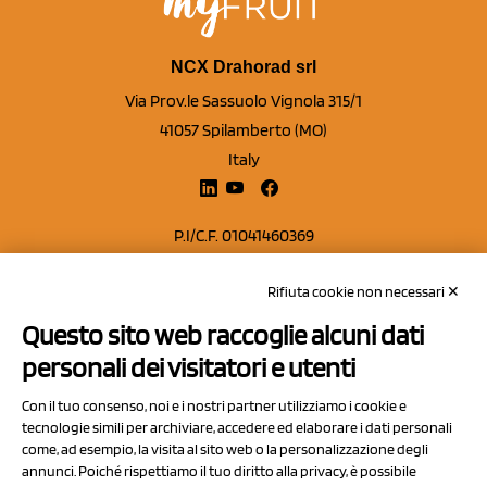
NCX Drahorad srl
Via Prov.le Sassuolo Vignola 315/1
41057 Spilamberto (MO)
Italy
P.I/C.F. 01041460369
REA: MO 208553
Rifiuta cookie non necessari ✕
Capitale sociale Euro 50.000,00 i.v.
Questo sito web raccoglie alcuni dati
Contatti
personali dei visitatori e utenti
Sitemap
Con il tuo consenso, noi e i nostri partner utilizziamo i cookie e
Privacy Policy
tecnologie simili per archiviare, accedere ed elaborare i dati personali
Cookie Policy
come, ad esempio, la visita al sito web o la personalizzazione degli
annunci. Poiché rispettiamo il tuo diritto alla privacy, è possibile
Chi Siamo