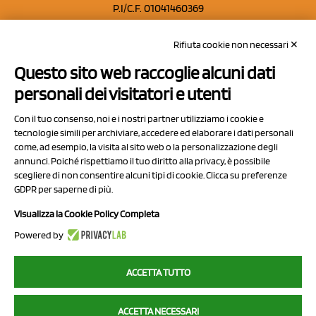
P.I/C.F. 01041460369
REA: MO 208553
Rifiuta cookie non necessari ✕
Capitale sociale Euro 50.000,00 i.v.
Questo sito web raccoglie alcuni dati
Contatti
personali dei visitatori e utenti
Sitemap
Con il tuo consenso, noi e i nostri partner utilizziamo i cookie e
Privacy Policy
tecnologie simili per archiviare, accedere ed elaborare i dati personali
Cookie Policy
come, ad esempio, la visita al sito web o la personalizzazione degli
annunci. Poiché rispettiamo il tuo diritto alla privacy, è possibile
Chi Siamo
scegliere di non consentire alcuni tipi di cookie. Clicca su preferenze
GDPR per saperne di più.
Visualizza la Cookie Policy Completa
Powered by
2023 NCX Drahorad srl - All rights reserved
ACCETTA TUTTO
myfruit.it è parte del network di
NCX DRAHORAD
ACCETTA NECESSARI