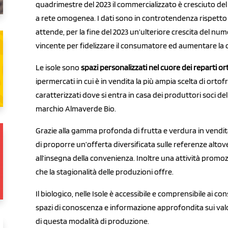
quadrimestre del 2023 il commercializzato è cresciuto del
a rete omogenea. I dati sono in controtendenza rispetto
attende, per la fine del 2023 un’ulteriore crescita del n
vincente per fidelizzare il consumatore ed aumentare la c
Le isole sono
spazi personalizzati nel cuore dei reparti o
ipermercati in cui è in vendita la più ampia scelta di ortof
caratterizzati dove si entra in casa dei produttori soci de
marchio Almaverde Bio.
Grazie alla gamma profonda di frutta e verdura in vendit
di proporre un’offerta diversificata sulle referenze altov
all’insegna della convenienza. Inoltre una attività promo
che la stagionalità delle produzioni offre.
Il biologico, nelle Isole è accessibile e comprensibile ai 
spazi di conoscenza e informazione approfondita sui valori
di questa modalità di produzione.