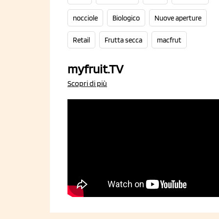
nocciole
Biologico
Nuove aperture
Retail
Frutta secca
macfrut
myfruit.TV
Scopri di più