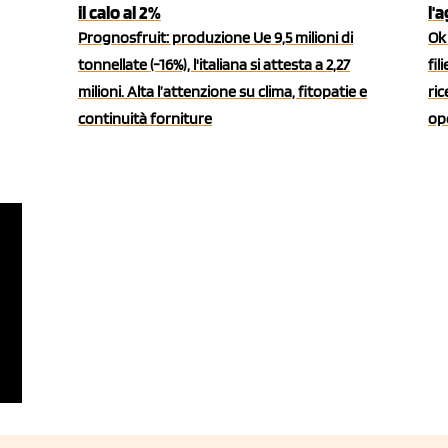
il calo al 2%
l'
Prognosfruit: produzione Ue 9,5 milioni di
Ok 
tonnellate (-16%), l'italiana si attesta a 2,27
fil
milioni. Alta l’attenzione su clima, fitopatie e
ric
continuità forniture
ope