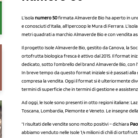
L’isola
numero 50
firmata Almaverde Bio ha aperto in uno 
e conosciuti d’Italia, all’Ipercoop le Mura di Ferrara. L’is
metri quadrati a marchio Almaverde Bio e con vendita ass
Il progetto Isole Almaverde Bio, gestito da Canova, la Soc
ortofrutta biologica fresca è attivo dal 2015. Il format i
dedicato, sotto l’ombrello del brand Almaverde Bio, con l’
In breve tempo da questo format iniziale si è passati alla 
compresa la vendita. Oggi il format si è ulteriormente div
termini di superficie che in termini di gestione e assistenz
Ad oggi, le Isole sono presenti in otto regioni italiane: 
Toscana, Lombardia, Piemonte e Veneto. Le insegne della
“I risultati delle vendite sono molto positivi – dichiara
Paol
abbiamo venduto nelle Isole 1,4 milioni di chili di ortofru