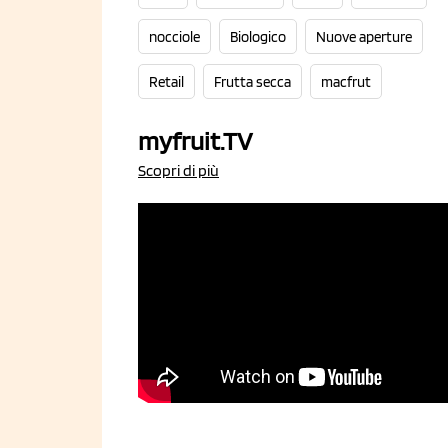
nocciole
Biologico
Nuove aperture
Retail
Frutta secca
macfrut
myfruit.TV
Scopri di più