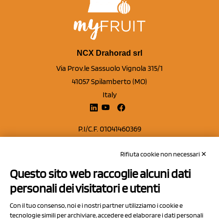
NCX Drahorad srl
Via Prov.le Sassuolo Vignola 315/1
41057 Spilamberto (MO)
Italy
P.I/C.F. 01041460369
REA: MO 208553
Rifiuta cookie non necessari ✕
Capitale sociale Euro 50.000,00 i.v.
Questo sito web raccoglie alcuni dati
Contatti
personali dei visitatori e utenti
Sitemap
Con il tuo consenso, noi e i nostri partner utilizziamo i cookie e
Privacy Policy
tecnologie simili per archiviare, accedere ed elaborare i dati personali