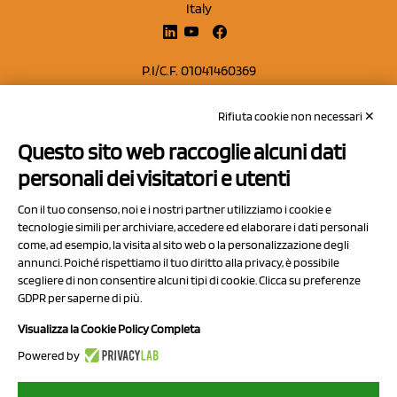
Italy
P.I/C.F. 01041460369
REA: MO 208553
Rifiuta cookie non necessari ✕
Capitale sociale Euro 50.000,00 i.v.
Questo sito web raccoglie alcuni dati
Contatti
personali dei visitatori e utenti
Sitemap
Con il tuo consenso, noi e i nostri partner utilizziamo i cookie e
Privacy Policy
tecnologie simili per archiviare, accedere ed elaborare i dati personali
Cookie Policy
come, ad esempio, la visita al sito web o la personalizzazione degli
annunci. Poiché rispettiamo il tuo diritto alla privacy, è possibile
Chi Siamo
scegliere di non consentire alcuni tipi di cookie. Clicca su preferenze
GDPR per saperne di più.
Visualizza la Cookie Policy Completa
Powered by
2023 NCX Drahorad srl - All rights reserved