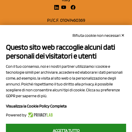
P.I/C.F. 01041460369
REA: MO 208553
Rifiuta cookie non necessari ✕
Capitale sociale Euro 50.000,00 i.v.
Questo sito web raccoglie alcuni dati
Contatti
personali dei visitatori e utenti
Sitemap
Con il tuo consenso, noi e i nostri partner utilizziamo i cookie e
Privacy Policy
tecnologie simili per archiviare, accedere ed elaborare i dati personali
Cookie Policy
come, ad esempio, la visita al sito web o la personalizzazione degli
annunci. Poiché rispettiamo il tuo diritto alla privacy, è possibile
Chi Siamo
scegliere di non consentire alcuni tipi di cookie. Clicca su preferenze
GDPR per saperne di più.
Visualizza la Cookie Policy Completa
Powered by
2023 NCX Drahorad srl - All rights reserved
ACCETTA TUTTO