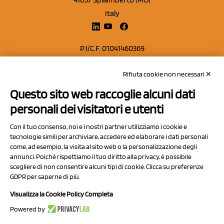
Italy
P.I/C.F. 01041460369
REA: MO 208553
Rifiuta cookie non necessari ✕
Capitale sociale Euro 50.000,00 i.v.
Questo sito web raccoglie alcuni dati
Contatti
personali dei visitatori e utenti
Sitemap
Con il tuo consenso, noi e i nostri partner utilizziamo i cookie e
Privacy Policy
tecnologie simili per archiviare, accedere ed elaborare i dati personali
Cookie Policy
come, ad esempio, la visita al sito web o la personalizzazione degli
annunci. Poiché rispettiamo il tuo diritto alla privacy, è possibile
Chi Siamo
scegliere di non consentire alcuni tipi di cookie. Clicca su preferenze
GDPR per saperne di più.
Visualizza la Cookie Policy Completa
Powered by