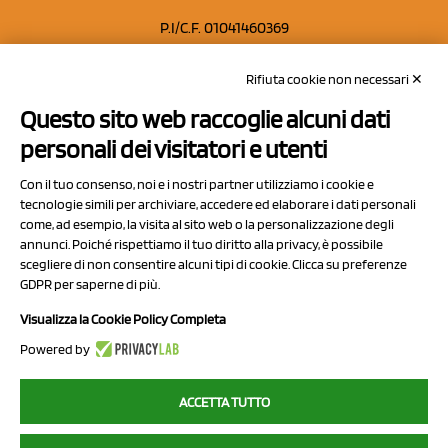
P.I/C.F. 01041460369
REA: MO 208553
Rifiuta cookie non necessari ✕
Capitale sociale Euro 50.000,00 i.v.
Questo sito web raccoglie alcuni dati
Contatti
personali dei visitatori e utenti
Sitemap
Con il tuo consenso, noi e i nostri partner utilizziamo i cookie e
Privacy Policy
tecnologie simili per archiviare, accedere ed elaborare i dati personali
Cookie Policy
come, ad esempio, la visita al sito web o la personalizzazione degli
annunci. Poiché rispettiamo il tuo diritto alla privacy, è possibile
Chi Siamo
scegliere di non consentire alcuni tipi di cookie. Clicca su preferenze
GDPR per saperne di più.
Visualizza la Cookie Policy Completa
Powered by
2023 NCX Drahorad srl - All rights reserved
ACCETTA TUTTO
myfruit.it è parte del network di
NCX DRAHORAD