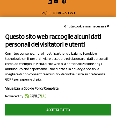
P.I/C.F. 01041460369
REA: MO 208553
Rifiuta cookie non necessari ✕
Capitale sociale Euro 50.000,00 i.v.
Questo sito web raccoglie alcuni dati
Contatti
personali dei visitatori e utenti
Sitemap
Con il tuo consenso, noi e i nostri partner utilizziamo i cookie e
Privacy Policy
tecnologie simili per archiviare, accedere ed elaborare i dati personali
Cookie Policy
come, ad esempio, la visita al sito web o la personalizzazione degli
annunci. Poiché rispettiamo il tuo diritto alla privacy, è possibile
Chi Siamo
scegliere di non consentire alcuni tipi di cookie. Clicca su preferenze
GDPR per saperne di più.
Visualizza la Cookie Policy Completa
Powered by
2023 NCX Drahorad srl - All rights reserved
ACCETTA TUTTO
myfruit.it è parte del network di
NCX DRAHORAD