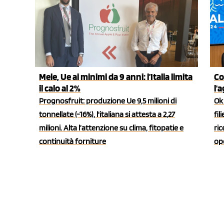
Mele, Ue ai minimi da 9 anni: l’Italia limita
Co
il calo al 2%
l'
Prognosfruit: produzione Ue 9,5 milioni di
Ok 
tonnellate (-16%), l'italiana si attesta a 2,27
fil
milioni. Alta l’attenzione su clima, fitopatie e
ric
continuità forniture
ope