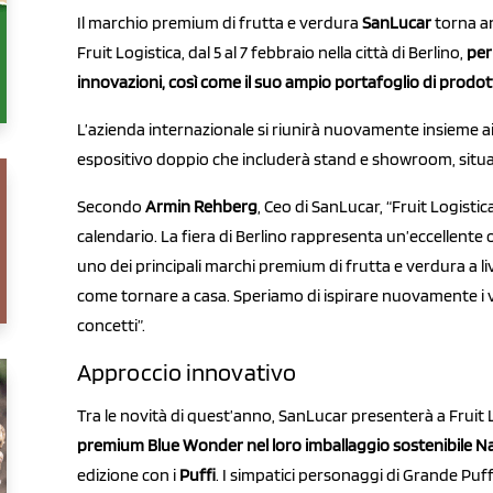
Il marchio premium di frutta e verdura
SanLucar
torna an
Fruit Logistica, dal 5 al 7 febbraio nella città di Berlino,
per
innovazioni, così come il suo ampio portafoglio di prodot
L’azienda internazionale si riunirà nuovamente insieme ai
espositivo doppio che includerà stand e showroom, situat
Secondo
Armin Rehberg
, Ceo di SanLucar, “Fruit Logisti
calendario. La fiera di Berlino rappresenta un’eccellen
uno dei principali marchi premium di frutta e verdura a liv
come tornare a casa. Speriamo di ispirare nuovamente i vi
concetti
”.
Approccio innovativo
Tra le novità di quest’anno, SanLucar presenterà a Fruit L
premium Blue Wonder nel loro imballaggio sostenibile N
edizione con i
Puffi
. I simpatici personaggi di Grande Puf