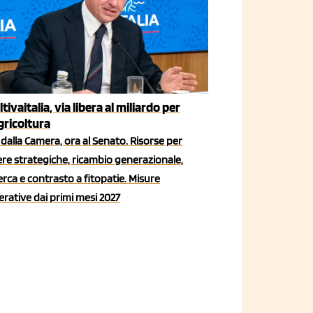
ltivaitalia, via libera al miliardo per
agricoltura
dalla Camera, ora al Senato. Risorse per
iere strategiche, ricambio generazionale,
erca e contrasto a fitopatie. Misure
rative dai primi mesi 2027