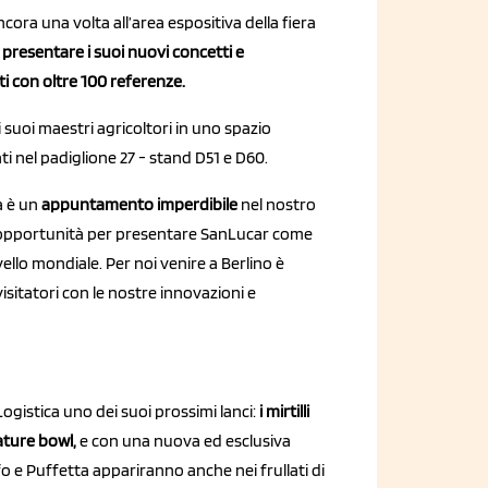
cora una volta all’area espositiva della fiera
 presentare i suoi nuovi concetti e
ti con oltre 100 referenze.
 suoi maestri agricoltori in uno spazio
i nel padiglione 27 - stand D51 e D60.
ca è un
appuntamento imperdibile
nel nostro
te opportunità per presentare SanLucar come
ello mondiale. Per noi venire a Berlino è
sitatori con le nostre innovazioni e
ogistica uno dei suoi prossimi lanci:
i mirtilli
ature bowl,
e con una nuova ed esclusiva
fo e Puffetta appariranno anche nei frullati di