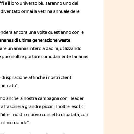
Puffi e il loro universo blu saranno uno dei
a, diventato ormai la vetrina annuale delle
nderà ancora una volta quest’anno con le
’ananas di ultima generazione waste
iare un ananas intero a dadini, utilizzando
nte può inoltre portare comodamente l’ananas
 ispirazione affinché i nostri clienti
 mercato".
mo anche la nostra campagna con il leader
ffascinerà grandi e piccini. Inoltre, esotici
one
; e il nostro nuovo concetto di patata, con
 o il microonde”.