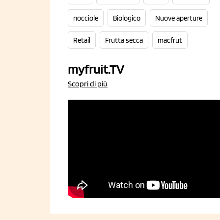
nocciole
Biologico
Nuove aperture
Retail
Frutta secca
macfrut
myfruit.TV
Scopri di più