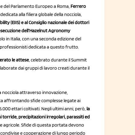
sede del Parlamento Europeo a Roma,
Ferrero
edicata alla filiera globale della nocciola,
ity (EIIS) e al Consiglio nazionale dei dottori
secuzione dell’Hazelnut Agronomy
olo in Italia, con una seconda edizione del
professionisti dedicata a questo frutto.
rato le attese
, celebrato durante il Summit
aborate dai gruppi di lavoro creati durante il
la nocciola attraverso innovazione,
sta affrontando sfide complesse legate ai
.000 ettari coltivati. Negli ultimi anni, però,
la
 torride, precipitazioni irregolari, parassiti ed
de agricole. Sfide di questa portata devono
 condivise e cooperazione di lungo periodo