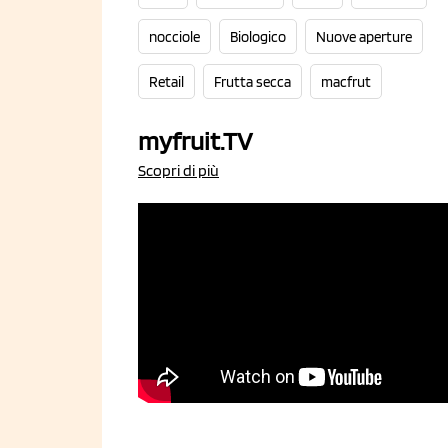
nocciole
Biologico
Nuove aperture
Retail
Frutta secca
macfrut
myfruit.TV
Scopri di più