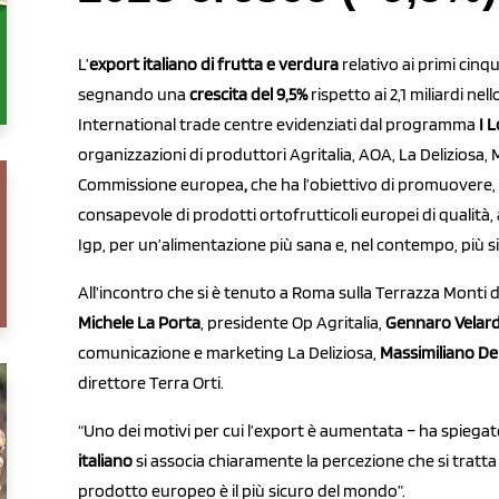
L’
export italiano di frutta e verdura
relativo ai primi cinqu
segnando una
crescita del 9,5%
rispetto ai 2,1 miliardi nel
International trade centre evidenziati dal programma
I 
organizzazioni di produttori Agritalia, AOA, La Deliziosa, M
Commissione europea
,
che ha l’obiettivo di promuovere, i
consapevole di prodotti ortofrutticoli europei di qualità,
Igp, per un’alimentazione più sana e, nel contempo, più si
All’incontro che si è tenuto a Roma sulla Terrazza Monti
Michele La Porta
, presidente Op Agritalia,
Gennaro Velar
comunicazione e marketing La Deliziosa,
Massimiliano De
direttore Terra Orti.
“Uno dei motivi per cui l’export è aumentata – ha spiegato
italiano
si associa chiaramente la percezione che si tratta
prodotto europeo è il più sicuro del mondo”.