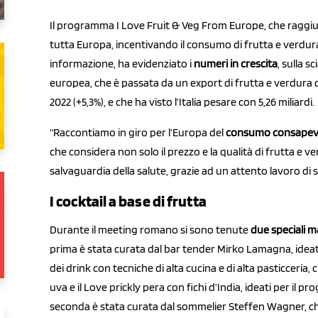
Il programma I Love Fruit & Veg From Europe, che raggiung
tutta Europa, incentivando il consumo di frutta e verdu
informazione, ha evidenziato i
numeri in crescita
, sulla s
europea, che è passata da un export di frutta e verdura di 4
2022 (+5,3%), e che ha visto l’Italia pesare con 5,26 miliardi.
“Raccontiamo in giro per l’Europa del
consumo consapevol
che considera non solo il prezzo e la qualità di frutta e 
salvaguardia della salute, grazie ad un attento lavoro di s
I cocktail a base di frutta
Durante il meeting romano si sono tenute
due speciali ma
prima è stata curata dal bar tender Mirko Lamagna, idea
dei drink con tecniche di alta cucina e di alta pasticceria, 
uva e il Love prickly pera con fichi d’India, ideati per il
seconda è stata curata dal sommelier Steffen Wagner, ch