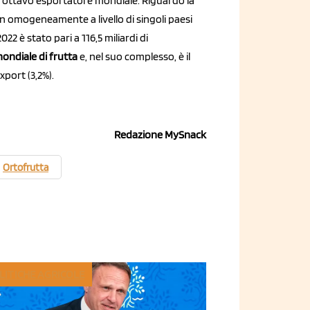
, ottavo esportatore mondiale. Riguardo la
on omogeneamente a livello di singoli paesi
022 è stato pari a 116,5 miliardi di
mondiale di frutta
e, nel suo complesso, è il
xport (3,2%).
Redazione MySnack
Ortofrutta
LITICHE AGRICOLE