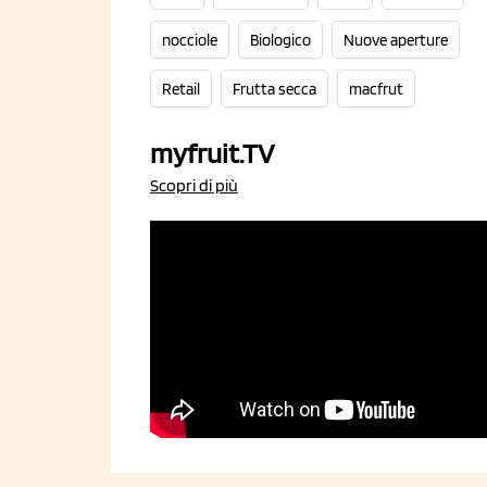
nocciole
Biologico
Nuove aperture
Retail
Frutta secca
macfrut
myfruit.TV
Scopri di più