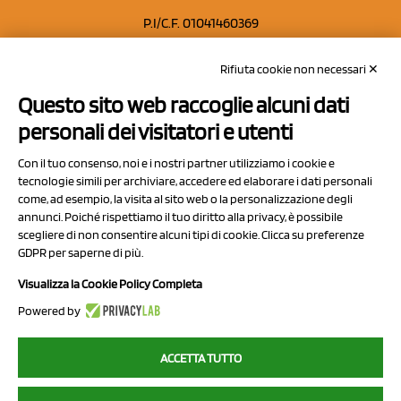
P.I/C.F. 01041460369
REA: MO 208553
Rifiuta cookie non necessari ✕
Capitale sociale Euro 50.000,00 i.v.
Questo sito web raccoglie alcuni dati
Contatti
personali dei visitatori e utenti
Sitemap
Con il tuo consenso, noi e i nostri partner utilizziamo i cookie e
Privacy Policy
tecnologie simili per archiviare, accedere ed elaborare i dati personali
Cookie Policy
come, ad esempio, la visita al sito web o la personalizzazione degli
annunci. Poiché rispettiamo il tuo diritto alla privacy, è possibile
Chi Siamo
scegliere di non consentire alcuni tipi di cookie. Clicca su preferenze
GDPR per saperne di più.
Visualizza la Cookie Policy Completa
Powered by
2023 NCX Drahorad srl - All rights reserved
ACCETTA TUTTO
myfruit.it è parte del network di
NCX DRAHORAD