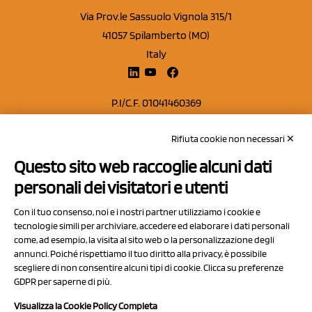
Via Prov.le Sassuolo Vignola 315/1
41057 Spilamberto (MO)
Italy
P.I/C.F. 01041460369
REA: MO 208553
Rifiuta cookie non necessari ✕
Capitale sociale Euro 50.000,00 i.v.
Questo sito web raccoglie alcuni dati
Contatti
personali dei visitatori e utenti
Sitemap
Con il tuo consenso, noi e i nostri partner utilizziamo i cookie e
Privacy Policy
tecnologie simili per archiviare, accedere ed elaborare i dati personali
Cookie Policy
come, ad esempio, la visita al sito web o la personalizzazione degli
annunci. Poiché rispettiamo il tuo diritto alla privacy, è possibile
Chi Siamo
scegliere di non consentire alcuni tipi di cookie. Clicca su preferenze
GDPR per saperne di più.
Visualizza la Cookie Policy Completa