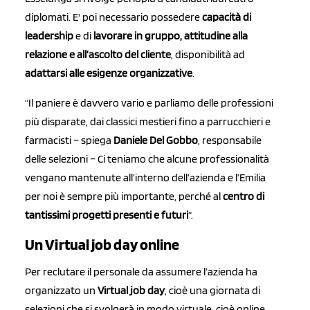
diplomati. E' poi necessario possedere
capacità di
leadership
e di
lavorare in gruppo
, attitudine alla
relazione e all’ascolto del cliente
, disponibilità ad
adattarsi alle esigenze organizzative
.
“Il paniere è davvero vario e parliamo delle professioni
più disparate, dai classici mestieri fino a parrucchieri e
farmacisti – spiega
Daniele Del Gobbo
, responsabile
delle selezioni – Ci teniamo che alcune professionalità
vengano mantenute all’interno dell’azienda e l’Emilia
per noi è sempre più importante, perché al
centro di
tantissimi progetti presenti e futuri
“.
Un Virtual job day online
Per reclutare il personale da assumere l’azienda ha
organizzato un
Virtual job day
, cioè una giornata di
selezioni che si svolgerà in modo virtuale, cioè online.