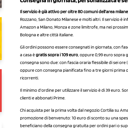
Consegna in giornata, personalizzata e se
Il servizio è già attivo per oltre 80 comuni dell’area milane
Rozzano, San Donato Milanese e molti altri. Il servizio è in
Amazon a Milano, Monza e zone limitrofe, ma nei prossim
Bologna e altre città italiane.
Gli ordini possono essere consegnati in giornata, con fasc
a casa è
gratis sopra i 109 euro
, oppure 0,99 euro sopra gl
consegna sono due: con fascia oraria flessibile di sei ore 
oppure con consegna pianificata fino a tre giorni prima o
ricorrenti.
Il minimo d’ordine per utilizzare il servizio è di 39 euro. S
clienti e abbonati Prime.
Chi acquista per la prima volta dal negozio Cortilia su Am
promozione di benvenuto: 10 euro di sconto su una spesa m
beneficiano della consegna gratuita per ordini pari o supe