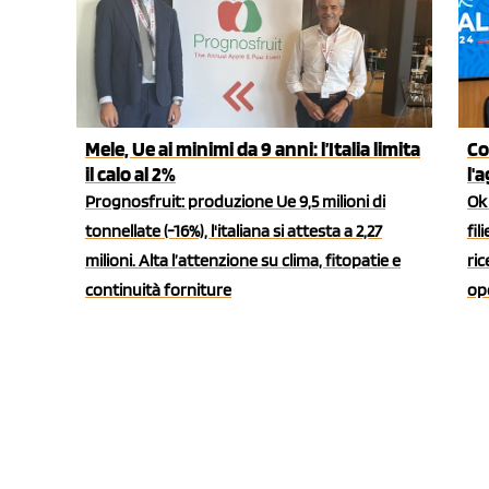
Mele, Ue ai minimi da 9 anni: l’Italia limita
Co
il calo al 2%
l'
Prognosfruit: produzione Ue 9,5 milioni di
Ok 
tonnellate (-16%), l'italiana si attesta a 2,27
fil
milioni. Alta l’attenzione su clima, fitopatie e
ric
continuità forniture
ope