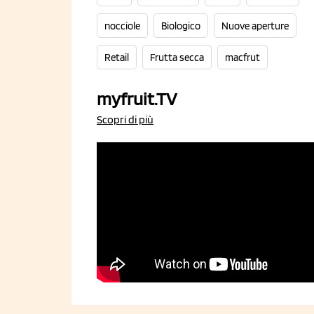
nocciole
Biologico
Nuove aperture
Retail
Frutta secca
macfrut
myfruit.TV
Scopri di più