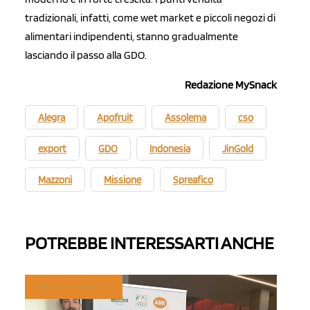
tradizionali, infatti, come wet market e piccoli negozi di
alimentari indipendenti, stanno gradualmente
lasciando il passo alla GDO.
Redazione MySnack
Alegra
Apofruit
Assolema
cso
export
GDO
Indonesia
JinGold
Mazzoni
Missione
Spreafico
POTREBBE INTERESSARTI ANCHE
TREND E MERCATI