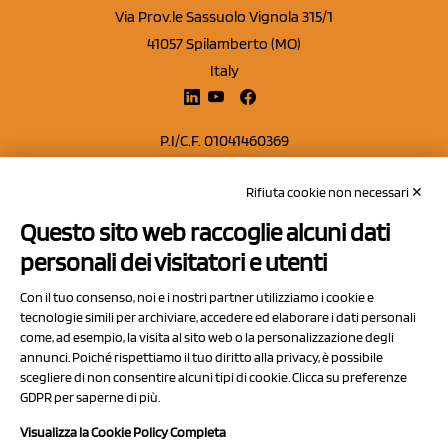
Via Prov.le Sassuolo Vignola 315/1
41057 Spilamberto (MO)
Italy
P.I/C.F. 01041460369
REA: MO 208553
Rifiuta cookie non necessari ✕
Capitale sociale Euro 50.000,00 i.v.
Questo sito web raccoglie alcuni dati
Contatti
personali dei visitatori e utenti
Sitemap
Con il tuo consenso, noi e i nostri partner utilizziamo i cookie e
Privacy Policy
tecnologie simili per archiviare, accedere ed elaborare i dati personali
Cookie Policy
come, ad esempio, la visita al sito web o la personalizzazione degli
annunci. Poiché rispettiamo il tuo diritto alla privacy, è possibile
Chi Siamo
scegliere di non consentire alcuni tipi di cookie. Clicca su preferenze
GDPR per saperne di più.
Visualizza la Cookie Policy Completa