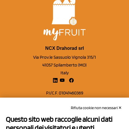
NCX Drahorad srl
Via Prov.le Sassuolo Vignola 315/1
41057 Spilamberto (MO)
Italy
P.I/C.F. 01041460369
REA: MO 208553
Rifiuta cookie non necessari ✕
Capitale sociale Euro 50.000,00 i.v.
Questo sito web raccoglie alcuni dati
Contatti
personali dei visitatori e utenti