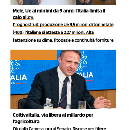
Mele, Ue ai minimi da 9 anni: l’Italia limita il
calo al 2%
Prognosfruit: produzione Ue 9,5 milioni di tonnellate
(-16%), l'italiana si attesta a 2,27 milioni. Alta
l’attenzione su clima, fitopatie e continuità forniture
POLITICHE AGRICOLE
Coltivaitalia, via libera al miliardo per
l'agricoltura
Ok dalla Camera, ora al Senato. Risorse per filiere