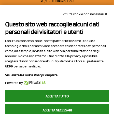
P.I/C.F. 01041460369
REA: MO 208553
Rifiuta cookie non necessari ✕
Capitale sociale Euro 50.000,00 i.v.
Questo sito web raccoglie alcuni dati
Contatti
personali dei visitatori e utenti
Sitemap
Con il tuo consenso, noi e i nostri partner utilizziamo i cookie e
Privacy Policy
tecnologie simili per archiviare, accedere ed elaborare i dati personali
Cookie Policy
come, ad esempio, la visita al sito web o la personalizzazione degli
annunci. Poiché rispettiamo il tuo diritto alla privacy, è possibile
Chi Siamo
scegliere di non consentire alcuni tipi di cookie. Clicca su preferenze
GDPR per saperne di più.
Visualizza la Cookie Policy Completa
Powered by
2023 NCX Drahorad srl - All rights reserved
ACCETTA TUTTO
myfruit.it è parte del network di
NCX DRAHORAD
ACCETTA NECESSARI
NCX Drahorad - Via Provinciale Vignola-Sassuolo 315/1 - 41057