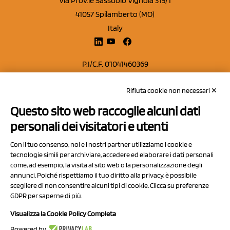
Via Prov.le Sassuolo Vignola 315/1
41057 Spilamberto (MO)
Italy
P.I/C.F. 01041460369
REA: MO 208553
Rifiuta cookie non necessari ✕
Capitale sociale Euro 50.000,00 i.v.
Questo sito web raccoglie alcuni dati
Contatti
personali dei visitatori e utenti
Sitemap
Con il tuo consenso, noi e i nostri partner utilizziamo i cookie e
Privacy Policy
tecnologie simili per archiviare, accedere ed elaborare i dati personali
Cookie Policy
come, ad esempio, la visita al sito web o la personalizzazione degli
annunci. Poiché rispettiamo il tuo diritto alla privacy, è possibile
Chi Siamo
scegliere di non consentire alcuni tipi di cookie. Clicca su preferenze
GDPR per saperne di più.
Visualizza la Cookie Policy Completa
Powered by