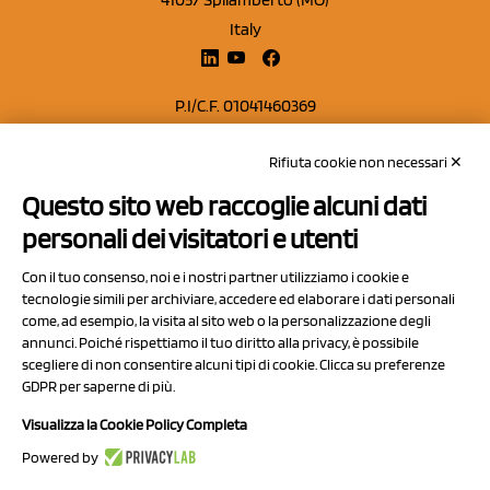
Italy
P.I/C.F. 01041460369
REA: MO 208553
Rifiuta cookie non necessari ✕
Capitale sociale Euro 50.000,00 i.v.
Questo sito web raccoglie alcuni dati
Contatti
personali dei visitatori e utenti
Sitemap
Con il tuo consenso, noi e i nostri partner utilizziamo i cookie e
Privacy Policy
tecnologie simili per archiviare, accedere ed elaborare i dati personali
Cookie Policy
come, ad esempio, la visita al sito web o la personalizzazione degli
annunci. Poiché rispettiamo il tuo diritto alla privacy, è possibile
Chi Siamo
scegliere di non consentire alcuni tipi di cookie. Clicca su preferenze
GDPR per saperne di più.
Visualizza la Cookie Policy Completa
Powered by