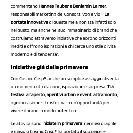
commentano
Hannes Tauber e Benjamin Laimer
,
responsabili marketing dei Consorzi Vog e Vip –
La
portata innovativa
di questa mela non sta infatti solo
nel gusto, ma anche nel suo immaginario di brand che
costruiamo attraverso iniziative che aprono orizzonti
inediti e offrono ispirazioni a chi cerca uno stile di vita
moderno e di tendenza".
Iniziative già dalla primavera
Con Cosmic Crisp®, anche un semplice assaggio diventa
un momento di relazione, ispirazione e sorpresa.
Tra
festival all’aperto, aperitivi urban e eventi al tramonto
,
ogni occasione si trasforma in un’opportunità per
vivere il brand in modo autentico.
Le attività sono
i
niziate in primavera
: nei mesi di aprile
e maggio Cosmic Crisp® ha portato il suo piacere