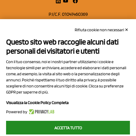
P.I/C.F. 01041460369
REA: MO 208553
Rifiuta cookie non necessari ✕
Capitale sociale Euro 50.000,00 i.v.
Questo sito web raccoglie alcuni dati
Contatti
personali dei visitatori e utenti
Sitemap
Con il tuo consenso, noi e i nostri partner utilizziamo i cookie e
Privacy Policy
tecnologie simili per archiviare, accedere ed elaborare i dati personali
Cookie Policy
come, ad esempio, la visita al sito web o la personalizzazione degli
annunci. Poiché rispettiamo il tuo diritto alla privacy, è possibile
Chi Siamo
scegliere di non consentire alcuni tipi di cookie. Clicca su preferenze
GDPR per saperne di più.
Visualizza la Cookie Policy Completa
Powered by
2023 NCX Drahorad srl - All rights reserved
ACCETTA TUTTO
myfruit.it è parte del network di
NCX DRAHORAD