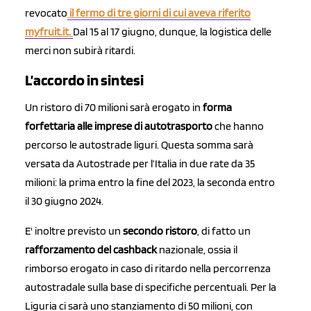
revocato
il fermo di tre giorni di cui aveva riferito
myfruit.it.
Dal 15 al 17 giugno, dunque, la logistica delle
merci non subirà ritardi.
L’accordo in sintesi
Un ristoro di 70 milioni sarà erogato in
forma
forfettaria alle imprese di autotrasporto
che hanno
percorso le autostrade liguri. Questa somma sarà
versata da Autostrade per l’Italia in due rate da 35
milioni: la prima entro la fine del 2023, la seconda entro
il 30 giugno 2024.
E' inoltre previsto un
secondo ristoro
, di fatto un
rafforzamento del cashback
nazionale, ossia il
rimborso erogato in caso di ritardo nella percorrenza
autostradale sulla base di specifiche percentuali. Per la
Liguria ci sarà uno stanziamento di 50 milioni, con