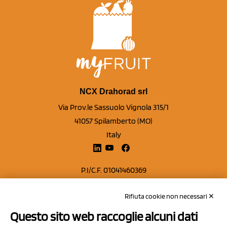
NCX Drahorad srl
Via Prov.le Sassuolo Vignola 315/1
41057 Spilamberto (MO)
Italy
P.I/C.F. 01041460369
REA: MO 208553
Rifiuta cookie non necessari ✕
Capitale sociale Euro 50.000,00 i.v.
Questo sito web raccoglie alcuni dati