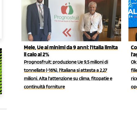
Mele, Ue ai minimi da 9 anni: l’Italia limita
Co
il calo al 2%
l'
Prognosfruit: produzione Ue 9,5 milioni di
Ok 
tonnellate (-16%), l'italiana si attesta a 2,27
fil
milioni. Alta l’attenzione su clima, fitopatie e
ric
continuità forniture
ope