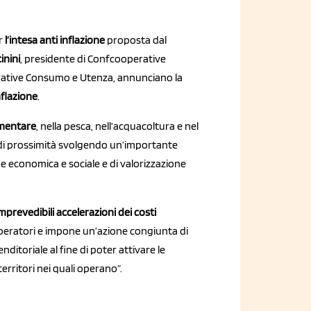
r
l’intesa anti inflazione
proposta dal
inini
, presidente di Confcooperative
rative Consumo e Utenza, annunciano la
nflazione
.
mentare
, nella pesca, nell’acquacoltura e nel
 di prossimità svolgendo un’importante
ne economica e sociale e di valorizzazione
mprevedibili accelerazioni dei costi
operatori e impone un’azione congiunta di
toriale al fine di poter attivare le
 territori nei quali operano”.