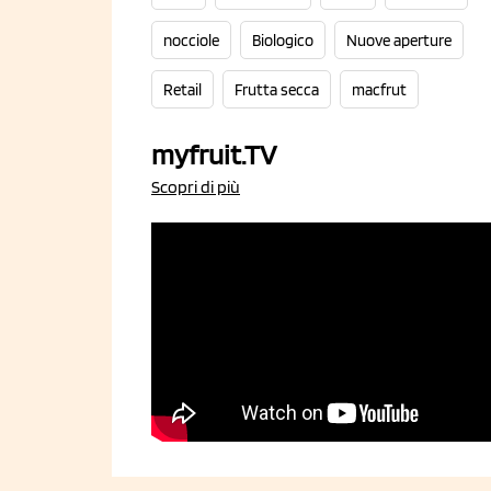
nocciole
Biologico
Nuove aperture
Retail
Frutta secca
macfrut
myfruit.TV
Scopri di più