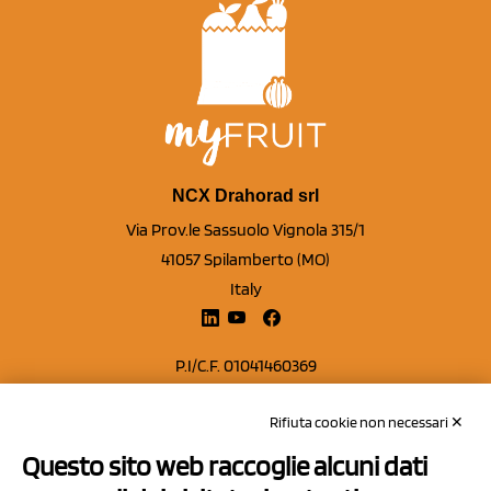
NCX Drahorad srl
Via Prov.le Sassuolo Vignola 315/1
41057 Spilamberto (MO)
Italy
P.I/C.F. 01041460369
REA: MO 208553
Rifiuta cookie non necessari ✕
Capitale sociale Euro 50.000,00 i.v.
Questo sito web raccoglie alcuni dati
Contatti