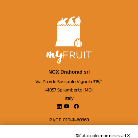
NCX Drahorad srl
Via Prov.le Sassuolo Vignola 315/1
41057 Spilamberto (MO)
Italy
P.I/C.F. 01041460369
REA: MO 208553
Rifiuta cookie non necessari ✕
Capitale sociale Euro 50.000,00 i.v.