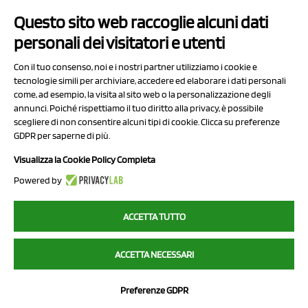
Questo sito web raccoglie alcuni dati
Contatti
personali dei visitatori e utenti
Sitemap
Con il tuo consenso, noi e i nostri partner utilizziamo i cookie e
Privacy Policy
tecnologie simili per archiviare, accedere ed elaborare i dati personali
Cookie Policy
come, ad esempio, la visita al sito web o la personalizzazione degli
annunci. Poiché rispettiamo il tuo diritto alla privacy, è possibile
Chi Siamo
scegliere di non consentire alcuni tipi di cookie. Clicca su preferenze
GDPR per saperne di più.
Visualizza la Cookie Policy Completa
Powered by
2023 NCX Drahorad srl - All rights reserved
ACCETTA TUTTO
myfruit.it è parte del network di
NCX DRAHORAD
ACCETTA NECESSARI
NCX Drahorad - Via Provinciale Vignola-Sassuolo 315/1 - 41057
Spilamberto (MO) - p.i. / c.f. 01041460369
Preferenze GDPR