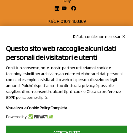
Italy
P.I/C.F. 01041460369
REA: MO 208553
Rifiuta cookie non necessari ✕
Capitale sociale Euro 50.000,00 i.v.
Questo sito web raccoglie alcuni dati
Contatti
personali dei visitatori e utenti
Sitemap
Con il tuo consenso, noi e i nostri partner utilizziamo i cookie e
Privacy Policy
tecnologie simili per archiviare, accedere ed elaborare i dati personali
Cookie Policy
come, ad esempio, la visita al sito web o la personalizzazione degli
annunci. Poiché rispettiamo il tuo diritto alla privacy, è possibile
Chi Siamo
scegliere di non consentire alcuni tipi di cookie. Clicca su preferenze
GDPR per saperne di più.
Visualizza la Cookie Policy Completa
Powered by
2023 NCX Drahorad srl - All rights reserved
ACCETTA TUTTO