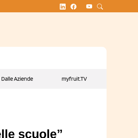
Dalle Aziende
myfruit.TV
lle scuole”