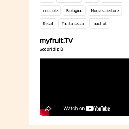
nocciole
Biologico
Nuove aperture
Retail
Frutta secca
macfrut
myfruit.TV
Scopri di più