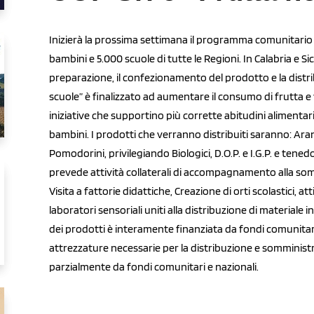
Inizierà la prossima settimana il programma comunitari
bambini e 5.000 scuole di tutte le Regioni. In Calabria e Sici
preparazione, il confezionamento del prodotto e la distri
scuole” è finalizzato ad aumentare il consumo di frutta e
iniziative che supportino più corrette abitudini alimentar
bambini. I prodotti che verranno distribuiti saranno: Aranc
Pomodorini, privilegiando Biologici, D.O.P. e I.G.P. e tene
prevede attività collaterali di accompagnamento alla som
Visita a fattorie didattiche, Creazione di orti scolastici, at
laboratori sensoriali uniti alla distribuzione di materiale 
dei prodotti è interamente finanziata da fondi comunitar
attrezzature necessarie per la distribuzione e somministr
parzialmente da fondi comunitari e nazionali.