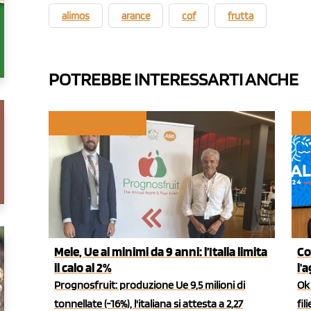
alimos
arance
cof
frutta
POTREBBE INTERESSARTI ANCHE
TREND E MERCATI
PO
Mele, Ue ai minimi da 9 anni: l’Italia limita
Co
il calo al 2%
l'
Prognosfruit: produzione Ue 9,5 milioni di
Ok 
tonnellate (-16%), l'italiana si attesta a 2,27
fil