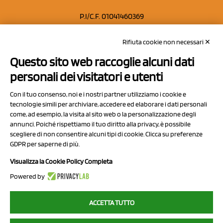
P.I/C.F. 01041460369
REA: MO 208553
Rifiuta cookie non necessari ✕
Capitale sociale Euro 50.000,00 i.v.
Questo sito web raccoglie alcuni dati
Contatti
personali dei visitatori e utenti
Sitemap
Con il tuo consenso, noi e i nostri partner utilizziamo i cookie e
Privacy Policy
tecnologie simili per archiviare, accedere ed elaborare i dati personali
Cookie Policy
come, ad esempio, la visita al sito web o la personalizzazione degli
annunci. Poiché rispettiamo il tuo diritto alla privacy, è possibile
Chi Siamo
scegliere di non consentire alcuni tipi di cookie. Clicca su preferenze
GDPR per saperne di più.
Visualizza la Cookie Policy Completa
Powered by
2023 NCX Drahorad srl - All rights reserved
ACCETTA TUTTO
myfruit.it è parte del network di
NCX DRAHORAD