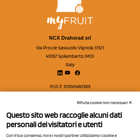
NCX Drahorad srl
Via Prov.le Sassuolo Vignola 315/1
41057 Spilamberto (MO)
Italy
P.I/C.F. 01041460369
REA: MO 208553
Rifiuta cookie non necessari ✕
Capitale sociale Euro 50.000,00 i.v.
Questo sito web raccoglie alcuni dati
Contatti
personali dei visitatori e utenti
Sitemap
Con il tuo consenso, noi e i nostri partner utilizziamo i cookie e
Privacy Policy