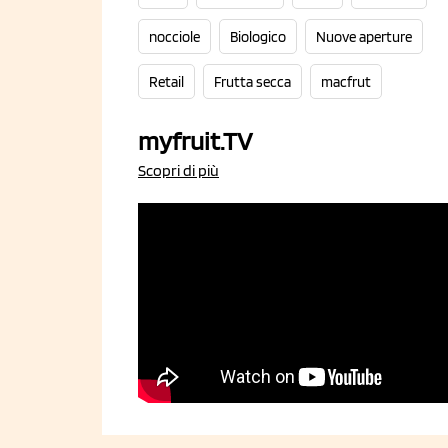
nocciole
Biologico
Nuove aperture
Retail
Frutta secca
macfrut
myfruit.TV
Scopri di più