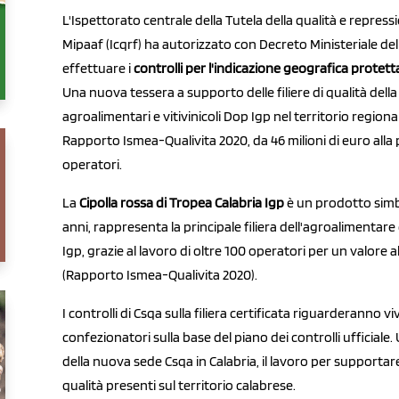
L'Ispettorato centrale della Tutela della qualità e repress
Mipaaf (Icqrf) ha autorizzato con Decreto Ministeriale de
effettuare i
controlli per l'indicazione geografica protett
Una nuova tessera a supporto delle filiere di qualità della
agroalimentari e vitivinicoli Dop Igp nel territorio region
Rapporto Ismea-Qualivita 2020, da 46 milioni di euro alla
operatori.
La
Cipolla rossa di Tropea Calabria Igp
è un prodotto simbol
anni, rappresenta la principale filiera dell'agroalimentare
Igp, grazie al lavoro di oltre 100 operatori per un valore al
(Rapporto Ismea-Qualivita 2020).
I controlli di Csqa sulla filiera certificata riguarderanno vi
confezionatori sulla base del piano dei controlli ufficia
della nuova sede Csqa in Calabria, il lavoro per supportare 
qualità presenti sul territorio calabrese.