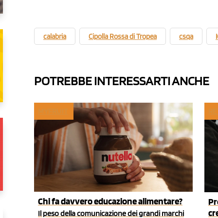
calabria
Cipolla Rossa di Tropea
csqa
POTREBBE INTERESSARTI ANCHE
MYFRUIT
RE
Chi fa davvero educazione alimentare?
Pr
cr
Il peso della comunicazione dei grandi marchi