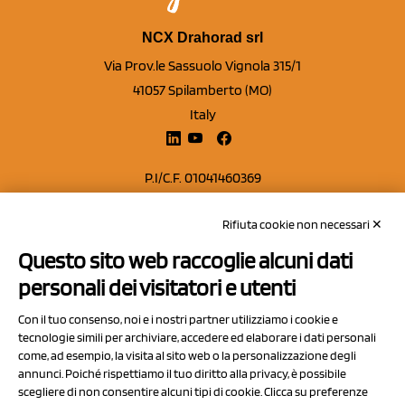
NCX Drahorad srl
Via Prov.le Sassuolo Vignola 315/1
41057 Spilamberto (MO)
Italy
P.I/C.F. 01041460369
REA: MO 208553
Rifiuta cookie non necessari ✕
Capitale sociale Euro 50.000,00 i.v.
Questo sito web raccoglie alcuni dati
Contatti
personali dei visitatori e utenti
Sitemap
Con il tuo consenso, noi e i nostri partner utilizziamo i cookie e
Privacy Policy
tecnologie simili per archiviare, accedere ed elaborare i dati personali
Cookie Policy
come, ad esempio, la visita al sito web o la personalizzazione degli
annunci. Poiché rispettiamo il tuo diritto alla privacy, è possibile
Chi Siamo
scegliere di non consentire alcuni tipi di cookie. Clicca su preferenze