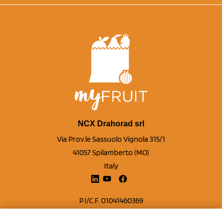
NCX Drahorad srl
Via Prov.le Sassuolo Vignola 315/1
41057 Spilamberto (MO)
Italy
P.I/C.F. 01041460369
REA: MO 208553