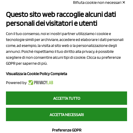
Rifiuta cookie non necessari ✕
Capitale sociale Euro 50.000,00 i.v.
Questo sito web raccoglie alcuni dati
Contatti
personali dei visitatori e utenti
Sitemap
Con il tuo consenso, noi e i nostri partner utilizziamo i cookie e
Privacy Policy
tecnologie simili per archiviare, accedere ed elaborare i dati personali
Cookie Policy
come, ad esempio, la visita al sito web o la personalizzazione degli
annunci. Poiché rispettiamo il tuo diritto alla privacy, è possibile
Chi Siamo
scegliere di non consentire alcuni tipi di cookie. Clicca su preferenze
GDPR per saperne di più.
Visualizza la Cookie Policy Completa
Powered by
2023 NCX Drahorad srl - All rights reserved
ACCETTA TUTTO
myfruit.it è parte del network di
NCX DRAHORAD
ACCETTA NECESSARI
NCX Drahorad - Via Provinciale Vignola-Sassuolo 315/1 - 41057
Spilamberto (MO) - p.i. / c.f. 01041460369
Preferenze GDPR