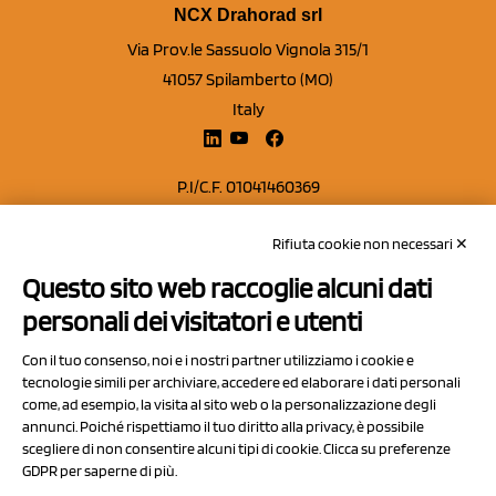
NCX Drahorad srl
Via Prov.le Sassuolo Vignola 315/1
41057 Spilamberto (MO)
Italy
P.I/C.F. 01041460369
REA: MO 208553
Rifiuta cookie non necessari ✕
Capitale sociale Euro 50.000,00 i.v.
Questo sito web raccoglie alcuni dati
Contatti
personali dei visitatori e utenti
Sitemap
Con il tuo consenso, noi e i nostri partner utilizziamo i cookie e
Privacy Policy
tecnologie simili per archiviare, accedere ed elaborare i dati personali
Cookie Policy
come, ad esempio, la visita al sito web o la personalizzazione degli
annunci. Poiché rispettiamo il tuo diritto alla privacy, è possibile
Chi Siamo
scegliere di non consentire alcuni tipi di cookie. Clicca su preferenze
GDPR per saperne di più.