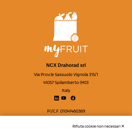
NCX Drahorad srl
Via Prov.le Sassuolo Vignola 315/1
41057 Spilamberto (MO)
Italy
P.I/C.F. 01041460369
REA: MO 208553
Rifiuta cookie non necessari ✕
Capitale sociale Euro 50.000,00 i.v.