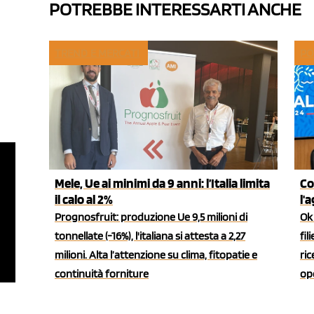
POTREBBE INTERESSARTI ANCHE
TREND E MERCATI
PO
Mele, Ue ai minimi da 9 anni: l’Italia limita
Co
il calo al 2%
l'
Prognosfruit: produzione Ue 9,5 milioni di
Ok 
tonnellate (-16%), l'italiana si attesta a 2,27
fil
milioni. Alta l’attenzione su clima, fitopatie e
ric
continuità forniture
ope