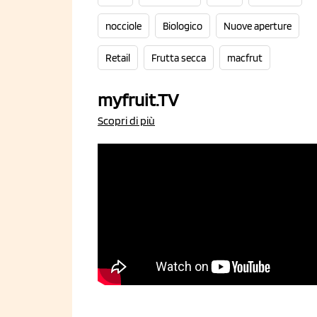
nocciole
Biologico
Nuove aperture
Retail
Frutta secca
macfrut
myfruit.TV
Scopri di più