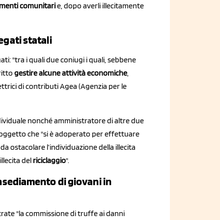
amenti comunitari
e, dopo averli illecitamente
egati statali
ti: "tra i quali due coniugi i quali, sebbene
ritto
gestire alcune attività economiche
,
ttrici di contributi Agea (Agenzia per le
 individuale nonché amministratore di altre due
soggetto che "si è adoperato per effettuare
a ostacolare l’individuazione della illecita
llecita del
riciclaggio
".
insediamento di giovani in
trate "la commissione di truffe ai danni