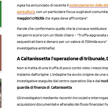
Agea ha annunciato di recente il
potenziamento delle attiv
agricoltura
, con un particolare focus sugli aiuti comuni
maggiori criticità
che Agea deve affrontare".
Parole che confermano quello che la cronaca restituisce: da
nei giorni scorsi con un titolo chiaro - "Truffa aggravata
sequestrati beni e denaro per un valore di 700mila euro" 
investigativa antimafia).
A Caltanissetta l'operazione di tribunale, 
Non si tratta di una truffa di poco conto visto i mezzi impie
Iniziamo dall'origine. L’indagine ha avuto origine da una s
investigative eseguite dal centro operativo Dia e dal
nucl
guardia di finanza di Caltanissetta
.
Gli investigatori mediante riscontri incrociati e interroga
acquisizioni documentali e all’analisi dei flussi finanziari 