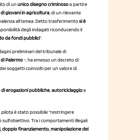
ito di un
unico disegno criminoso
a partire
di giovani in agricoltura
, di un rilevante
valenza all’Ismea. Detto trasferimento
si è
sponibilità degli indagati riconducendo il
o da fondi pubblici
".
dagini preliminari del tribunale di
o di Palermo
-, ha emesso un decreto di
dei soggetti coinvolti per un valore di
 di erogazioni pubbliche
,
autoriciclaggio
e
pilota è stato possibile "restringere
o sull'obiettivo. Tra i comportamenti illegali
i, doppio finanziamento, manipolazione dei