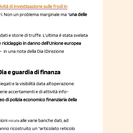
ità di investigazione sulle frodi in
tari. Non un problema marginale ma "
una delle
ti e storie di truffe. L'ultima è stata svelata
 e
riciclaggio in danno dell’Unione europea
- in una nota della Dia (Direzione
Dia e guardia di finanza
gati e la visibilità data all'operazione.
erie accertamenti e di attività info-
eo di polizia economico finanziaria della
zioni
alle varie banche dati, ad
mirate
hanno ricostruito un "articolato reticolo