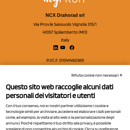
NCX Drahorad srl
Via Prov.le Sassuolo Vignola 315/1
41057 Spilamberto (MO)
Italy
P.I/C.F. 01041460369
REA: MO 208553
Rifiuta cookie non necessari ✕
Capitale sociale Euro 50.000,00 i.v.
Questo sito web raccoglie alcuni dati
Contatti
personali dei visitatori e utenti
Sitemap
Con il tuo consenso, noi e i nostri partner utilizziamo i cookie e
Privacy Policy
tecnologie simili per archiviare, accedere ed elaborare i dati personali
Cookie Policy
come, ad esempio, la visita al sito web o la personalizzazione degli
annunci. Poiché rispettiamo il tuo diritto alla privacy, è possibile
Chi Siamo
scegliere di non consentire alcuni tipi di cookie. Clicca su preferenze