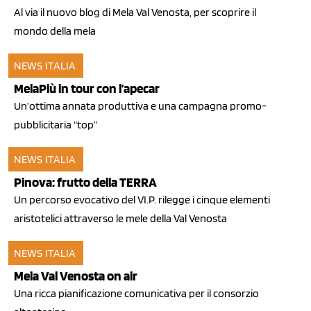
Al via il nuovo blog di Mela Val Venosta, per scoprire il
mondo della mela
NEWS ITALIA
04 mar 2011
MelaPiù in tour con l’apecar
Un’ottima annata produttiva e una campagna promo-
pubblicitaria “top”
NEWS ITALIA
25 feb 2011
Pinova: frutto della TERRA
Un percorso evocativo del VI.P. rilegge i cinque elementi
aristotelici attraverso le mele della Val Venosta
NEWS ITALIA
02 feb 2011
Mela Val Venosta on air
Una ricca pianificazione comunicativa per il consorzio