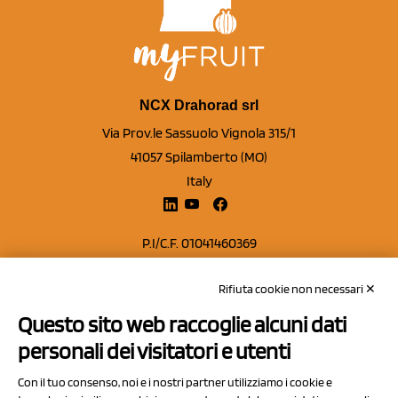
NCX Drahorad srl
Via Prov.le Sassuolo Vignola 315/1
41057 Spilamberto (MO)
Italy
P.I/C.F. 01041460369
REA: MO 208553
Rifiuta cookie non necessari ✕
Capitale sociale Euro 50.000,00 i.v.
Questo sito web raccoglie alcuni dati
Contatti
personali dei visitatori e utenti
Sitemap
Con il tuo consenso, noi e i nostri partner utilizziamo i cookie e
Privacy Policy