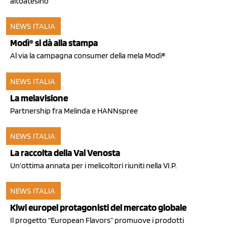
altoatesino
NEWS ITALIA
21 gen 2011
Modì® si dà alla stampa
Al via la campagna consumer della mela Modì®
NEWS ITALIA
07 dic 2010
La melavisione
Partnership fra Melinda e HANNspree
NEWS ITALIA
03 dic 2010
La raccolta della Val Venosta
Un’ottima annata per i melicoltori riuniti nella VI.P.
NEWS ITALIA
02 dic 2010
Kiwi europei protagonisti del mercato globale
Il progetto “European Flavors” promuove i prodotti