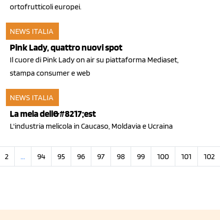
ortofrutticoli europei.
NEWS ITALIA
15 nov 2010
Pink Lady, quattro nuovi spot
Il cuore di Pink Lady on air su piattaforma Mediaset,
stampa consumer e web
NEWS ITALIA
11 nov 2010
La mela dell&#8217;est
L'industria melicola in Caucaso, Moldavia e Ucraina
2
...
94
95
96
97
98
99
100
101
102