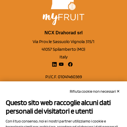
NCX Drahorad srl
Via Prov.le Sassuolo Vignola 315/1
41057 Spilamberto (MO)
Italy
P.I/C.F. 01041460369
REA: MO 208553
Rifiuta cookie non necessari ✕
Capitale sociale Euro 50.000,00 i.v.
Questo sito web raccoglie alcuni dati
Contatti
personali dei visitatori e utenti
Sitemap
Con il tuo consenso, noi e i nostri partner utilizziamo i cookie e
Privacy Policy
tecnologie simili per archiviare, accedere ed elaborare i dati personali