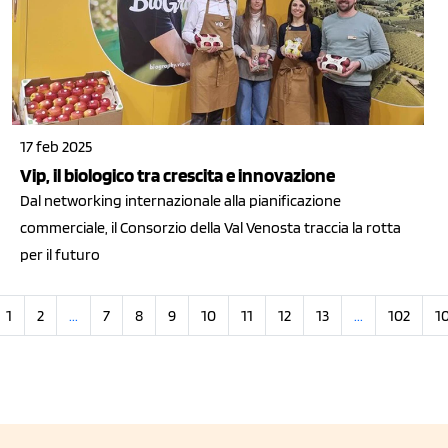
17 feb 2025
Vip, il biologico tra crescita e innovazione
Dal networking internazionale alla pianificazione
commerciale, il Consorzio della Val Venosta traccia la rotta
per il futuro
1
2
...
7
8
9
10
11
12
13
...
102
1