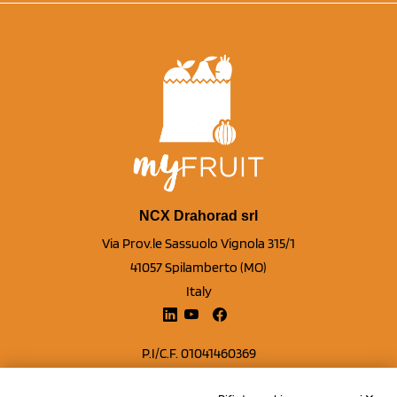
NCX Drahorad srl
Via Prov.le Sassuolo Vignola 315/1
41057 Spilamberto (MO)
Italy
P.I/C.F. 01041460369
REA: MO 208553