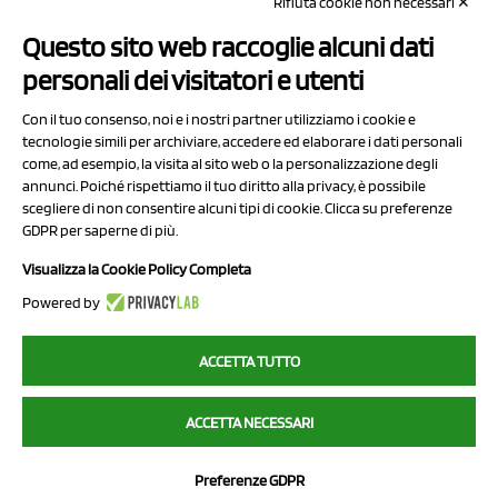
Rifiuta cookie non necessari ✕
Capitale sociale Euro 50.000,00 i.v.
Questo sito web raccoglie alcuni dati
Contatti
personali dei visitatori e utenti
Sitemap
Con il tuo consenso, noi e i nostri partner utilizziamo i cookie e
Privacy Policy
tecnologie simili per archiviare, accedere ed elaborare i dati personali
Cookie Policy
come, ad esempio, la visita al sito web o la personalizzazione degli
annunci. Poiché rispettiamo il tuo diritto alla privacy, è possibile
Chi Siamo
scegliere di non consentire alcuni tipi di cookie. Clicca su preferenze
GDPR per saperne di più.
Visualizza la Cookie Policy Completa
Powered by
2023 NCX Drahorad srl - All rights reserved
ACCETTA TUTTO
myfruit.it è parte del network di
NCX DRAHORAD
ACCETTA NECESSARI
NCX Drahorad - Via Provinciale Vignola-Sassuolo 315/1 - 41057
Spilamberto (MO) - p.i. / c.f. 01041460369
Preferenze GDPR