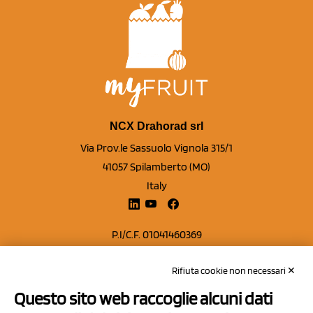
NCX Drahorad srl
Via Prov.le Sassuolo Vignola 315/1
41057 Spilamberto (MO)
Italy
P.I/C.F. 01041460369
REA: MO 208553
Rifiuta cookie non necessari ✕
Capitale sociale Euro 50.000,00 i.v.
Questo sito web raccoglie alcuni dati