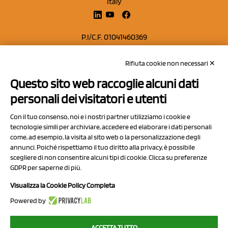
Italy
P.I/C.F. 01041460369
REA: MO 208553
Rifiuta cookie non necessari ✕
Capitale sociale Euro 50.000,00 i.v.
Questo sito web raccoglie alcuni dati
Contatti
personali dei visitatori e utenti
Sitemap
Con il tuo consenso, noi e i nostri partner utilizziamo i cookie e
Privacy Policy
tecnologie simili per archiviare, accedere ed elaborare i dati personali
Cookie Policy
come, ad esempio, la visita al sito web o la personalizzazione degli
annunci. Poiché rispettiamo il tuo diritto alla privacy, è possibile
Chi Siamo
scegliere di non consentire alcuni tipi di cookie. Clicca su preferenze
GDPR per saperne di più.
Visualizza la Cookie Policy Completa
Powered by
2023 NCX Drahorad srl - All rights reserved
ACCETTA TUTTO