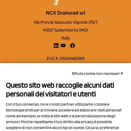
NCX Drahorad srl
Via Prov.le Sassuolo Vignola 315/1
41057 Spilamberto (MO)
Italy
P.I/C.F. 01041460369
REA: MO 208553
Rifiuta cookie non necessari ✕
Capitale sociale Euro 50.000,00 i.v.
Questo sito web raccoglie alcuni dati
Contatti
personali dei visitatori e utenti
Sitemap
Con il tuo consenso, noi e i nostri partner utilizziamo i cookie e
Privacy Policy
tecnologie simili per archiviare, accedere ed elaborare i dati personali
Cookie Policy
come, ad esempio, la visita al sito web o la personalizzazione degli
annunci. Poiché rispettiamo il tuo diritto alla privacy, è possibile
Chi Siamo
scegliere di non consentire alcuni tipi di cookie. Clicca su preferenze