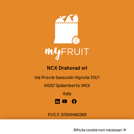
NCX Drahorad srl
Via Prov.le Sassuolo Vignola 315/1
41057 Spilamberto (MO)
Italy
P.I/C.F. 01041460369
REA: MO 208553
Rifiuta cookie non necessari ✕
Capitale sociale Euro 50.000,00 i.v.