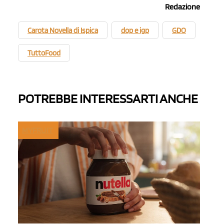
Redazione
Carota Novella di Ispica
dop e igp
GDO
TuttoFood
POTREBBE INTERESSARTI ANCHE
MYFRUIT