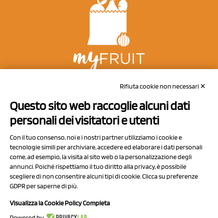
NCX Drahorad srl
Rifiuta cookie non necessari ✕
Via Prov.le Sassuolo Vignola 315/1
Questo sito web raccoglie alcuni dati
41057 Spilamberto (MO)
personali dei visitatori e utenti
Italy
Con il tuo consenso, noi e i nostri partner utilizziamo i cookie e
tecnologie simili per archiviare, accedere ed elaborare i dati personali
come, ad esempio, la visita al sito web o la personalizzazione degli
P.I/C.F. 01041460369
annunci. Poiché rispettiamo il tuo diritto alla privacy, è possibile
REA: MO 208553
scegliere di non consentire alcuni tipi di cookie. Clicca su preferenze
GDPR per saperne di più.
Capitale sociale Euro 50.000,00 i.v.
Visualizza la Cookie Policy Completa
Contatti
Powered by