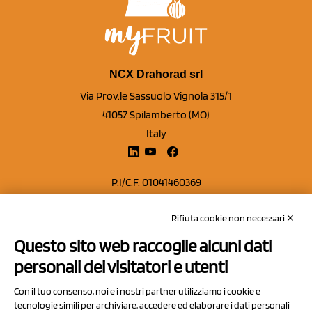
NCX Drahorad srl
Via Prov.le Sassuolo Vignola 315/1
41057 Spilamberto (MO)
Italy
P.I/C.F. 01041460369
REA: MO 208553
Rifiuta cookie non necessari ✕
Capitale sociale Euro 50.000,00 i.v.
Questo sito web raccoglie alcuni dati
Contatti
personali dei visitatori e utenti
Sitemap
Con il tuo consenso, noi e i nostri partner utilizziamo i cookie e
Privacy Policy
tecnologie simili per archiviare, accedere ed elaborare i dati personali