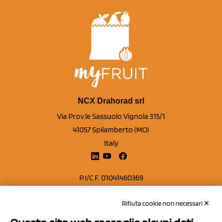
NCX Drahorad srl
Via Prov.le Sassuolo Vignola 315/1
41057 Spilamberto (MO)
Italy
P.I/C.F. 01041460369
REA: MO 208553
Rifiuta cookie non necessari ✕
Capitale sociale Euro 50.000,00 i.v.